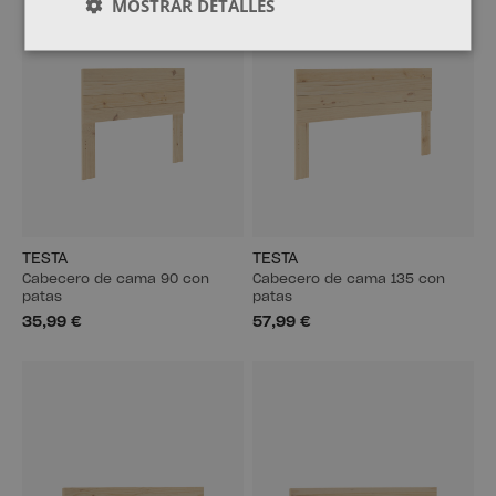
MOSTRAR DETALLES
TESTA
TESTA
Cabecero de cama 90 con
Cabecero de cama 135 con
patas
patas
35,99 €
57,99 €