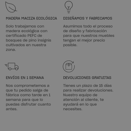
DUT
DUT
Lamas somier 140
LAMAS SOMIER 150
35,99 €
37,99 €