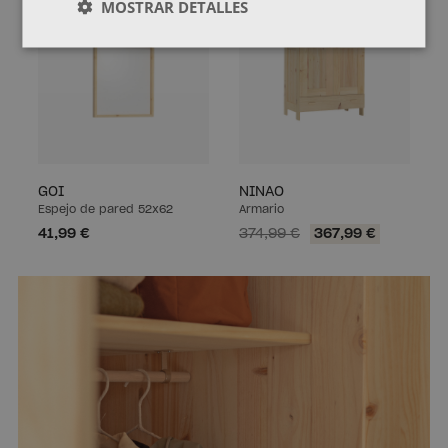
MOSTRAR DETALLES
GOI
NINAO
Espejo de pared 52x62
Armario
41,99 €
374,99 €
367,99 €