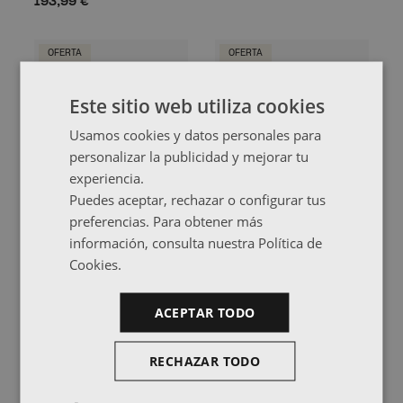
193,99 €
OFERTA
OFERTA
Este sitio web utiliza cookies
Usamos cookies y datos personales para
personalizar la publicidad y mejorar tu
experiencia.
Puedes aceptar, rechazar o configurar tus
preferencias. Para obtener más
información, consulta nuestra Política de
Cookies.
NINAO
NINAO
Cómoda
Armario aparador
160,99 €
145,99 €
165,99 €
145,99 €
ACEPTAR TODO
RECHAZAR TODO
NOVEDAD
OFERTA