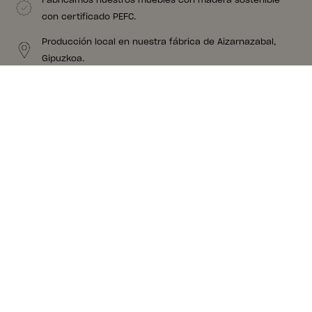
con certificado PEFC.
Producción local en nuestra fábrica de Aizarnazabal,
Gipuzkoa.
Nuestros muebles tienes nudos y vetas porque son de
madera de verdad. Madera que nos apasiona.
Creemos en la proximidad. Nuestro proveedor de
colchones está a 8 kms de nuestra fábrica.
Sugerencias para un conjunto
completo