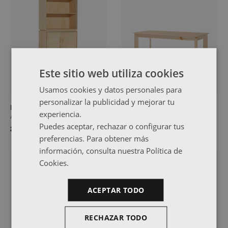
Este sitio web utiliza cookies
Usamos cookies y datos personales para
personalizar la publicidad y mejorar tu
LIBE
BATU
experiencia.
Armario alacena 78x226
Mesa de comedor 180X80
Puedes aceptar, rechazar o configurar tus
285,99 €
127,99 €
preferencias. Para obtener más
información, consulta nuestra Política de
NOVEDAD
Cookies.
ACEPTAR TODO
RECHAZAR TODO