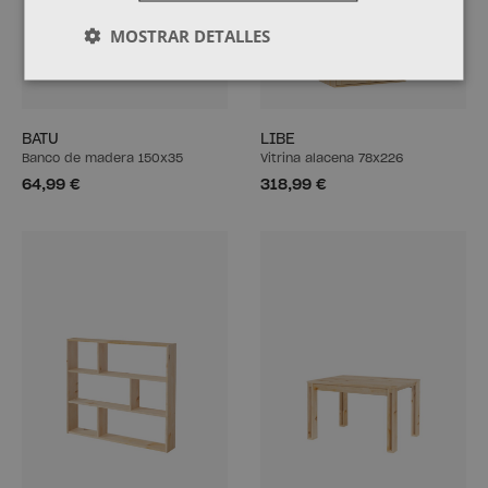
MOSTRAR DETALLES
BATU
LIBE
Banco de madera 150x35
Vitrina alacena 78x226
64,99 €
318,99 €