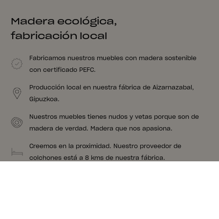
Madera ecológica,
fabricación local
Fabricamos nuestros muebles con madera sostenible
con certificado PEFC.
Producción local en nuestra fábrica de Aizarnazabal,
Gipuzkoa.
Nuestros muebles tienes nudos y vetas porque son de
madera de verdad. Madera que nos apasiona.
Creemos en la proximidad. Nuestro proveedor de
colchones está a 8 kms de nuestra fábrica.
Sugerencias para un conjunto