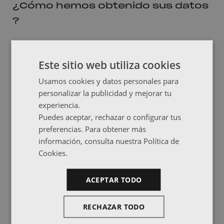
¿Cómo hemos obtenido sus datos
?
Los datos personales que tratamos en TODOLUFE S.L. son
proporcionados directamente por el usuario o en su defecto
Este sitio web utiliza cookies
su representante legal.
Usamos cookies y datos personales para
personalizar la publicidad y mejorar tu
Las categorías de datos que se
experiencia.
tratan son:
Puedes aceptar, rechazar o configurar tus
preferencias. Para obtener más
Datos de identificación
información, consulta nuestra Política de
Direcciones postales o electrónicas
Información comercial
Cookies.
Datos económicos
ACEPTAR TODO
RECHAZAR TODO
De nuestra fábrica a tu hogar con cariño y
responsabilidad