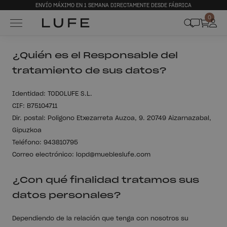
ENVÍO MÁXIMO EN 1 SEMANA DIRECTAMENTE DESDE FÁBRICA
0
¿Quién es el Responsable del
tratamiento de sus datos?
Identidad: TODOLUFE S.L.
CIF: B75104711
Dir. postal: Poligono Etxezarreta Auzoa, 9. 20749 Aizarnazabal,
Gipuzkoa
Teléfono: 943810795
Correo electrónico: lopd@muebleslufe.com
¿Con qué finalidad tratamos sus
datos personales?
Dependiendo de la relación que tenga con nosotros su