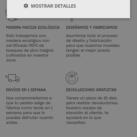
MOSTRAR DETALLES
MADERA MACIZA ECOLÓGICA
DISEÑAMOS Y FABRICAMOS
Solo trabajamos con
Asumimos todo el proceso
madera ecológica con
de diseño y fabricación
certificado PEFC de
para que nuestros muebles
bosques de pino insignis
tengan el mejor precio
cultivados en nuestra
posible.
zona.
ENVÍOS EN 1 SEMANA
DEVOLUCIONES GRATUITAS
Nos comprometemos a
Tienes un plazo de 15 días
que tu pedido salga de
para realizar devoluciones.
fábrica como tarde en 1
Nuestro equipo de
semana para que lo
atención al cliente, te
puedas disfrutar cuanto
ayudará en lo que
antes.
necesites.