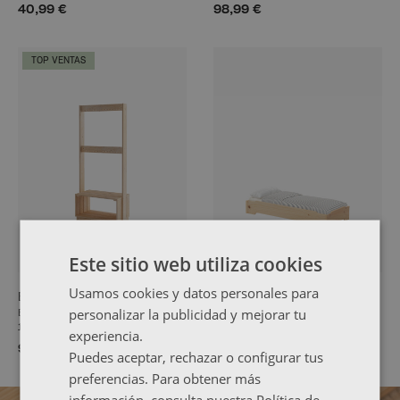
40,99 €
98,99 €
TOP VENTAS
Este sitio web utiliza cookies
Usamos cookies y datos personales para
BEKA
MENDI
personalizar la publicidad y mejorar tu
Burro para ropa infantil
Cama montessori apilable
160x70
120x60
experiencia.
93,99 €
80,99 €
Puedes aceptar, rechazar o configurar tus
preferencias. Para obtener más
información, consulta nuestra Política de