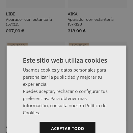
LIBE
AIKA
Aparador con estantería
Aparador con estantería
157x115
157x128
297,99 €
318,99 €
NOVEDAD
NOVEDAD
Este sitio web utiliza cookies
Usamos cookies y datos personales para
personalizar la publicidad y mejorar tu
experiencia.
Puedes aceptar, rechazar o configurar tus
preferencias. Para obtener más
información, consulta nuestra Política de
Cookies.
AIKA
AIKA
ACEPTAR TODO
Armario aparador con 5
Armario aparador con 4