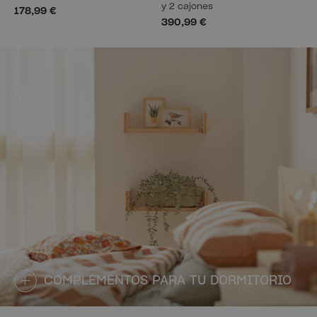
y 2 cajones
178,99 €
390,99 €
COMPLEMENTOS PARA TU DORMITORIO