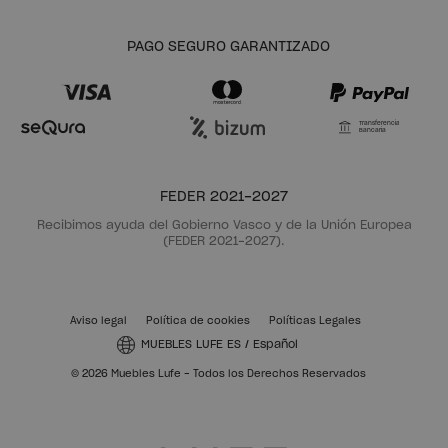
Cama nido 105
Cama 105 con cajones
168,99 €
189,99 €
LORE
LORE
Cama nido 105
Cama 105 con cajón
171,99 €
189,99 €
ELIGE TU MESITA DE NOCHE