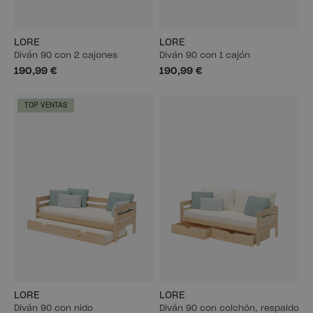
LORE
LORE
Diván 90 con 2 cajones
Diván 90 con 1 cajón
190,99 €
190,99 €
TOP VENTAS
LORE
LORE
Diván 90 con nido
Diván 90 con colchón, respaldo