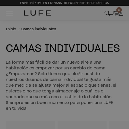
ENVÍO MÁXIMO EN 1 SEMANA DIRECTAMENTE DESDE FÁBRICA
0
Inicio
Camas individuales
CAMAS INDIVIDUALES
La forma más fácil de dar un nuevo aire a una
habitación es empezar por un cambio de cama.
¿Empezamos? Solo tienes que elegir cuál de
nuestros diseños de cama individual te gusta más,
qué medida se ajusta mejor al espacio que tienes, si
quieres o no que tenga almacenaje o cuál es el
acabado que va más con el estilo de la habitación.
Siempre es un buen momento para poner una LUFE
en tu vida.