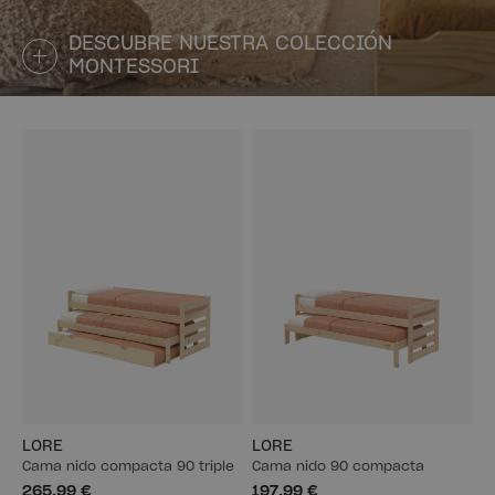
DESCUBRE NUESTRA COLECCIÓN
MONTESSORI
LORE
LORE
Cama nido compacta 90 triple
Cama nido 90 compacta
265,99 €
197,99 €