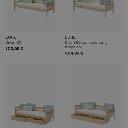
LORE
LORE
Diván 90
Diván 90 con colchón y
respaldo
103,99 €
304,99 €