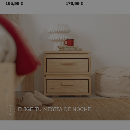
165,99 €
176,99 €
ELIGE TU MESITA DE NOCHE