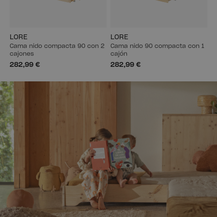
LORE
LORE
Cama nido compacta 90 con 2
Cama nido 90 compacta con 1
cajones
cajón
282,99 €
282,99 €