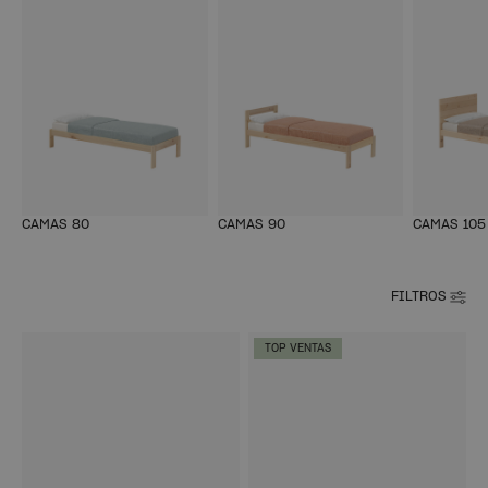
CAMAS 80
CAMAS 90
CAMAS 105
FILTROS
TOP VENTAS