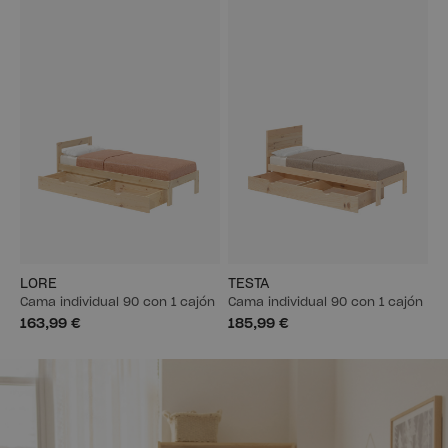
LORE
TESTA
Cama individual 90 con 1 cajón
Cama individual 90 con 1 cajón
163,99 €
185,99 €