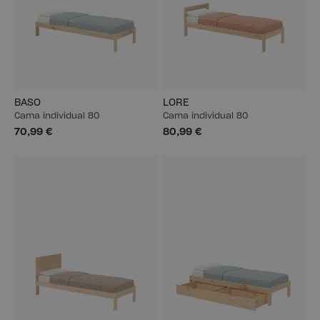
BASO
LORE
Cama individual 80
Cama individual 80
70,99 €
80,99 €