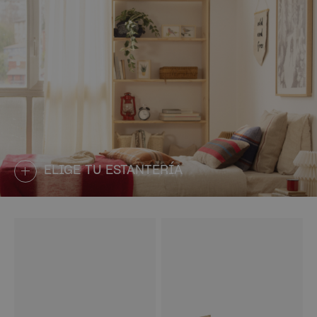
ELIGE TU ESTANTERÍA