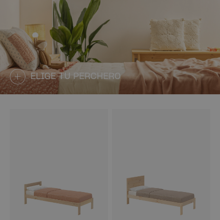
ELIGE TU PERCHERO