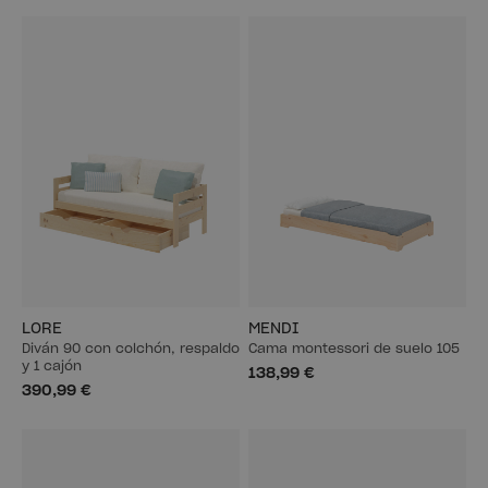
LORE
MENDI
Diván 90 con colchón, respaldo
Cama montessori de suelo 105
y 1 cajón
138,99 €
390,99 €