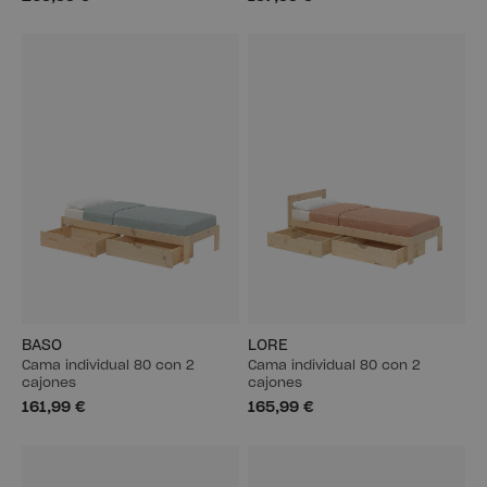
BASO
LORE
Cama individual 80 con 2
Cama individual 80 con 2
cajones
cajones
161,99 €
165,99 €