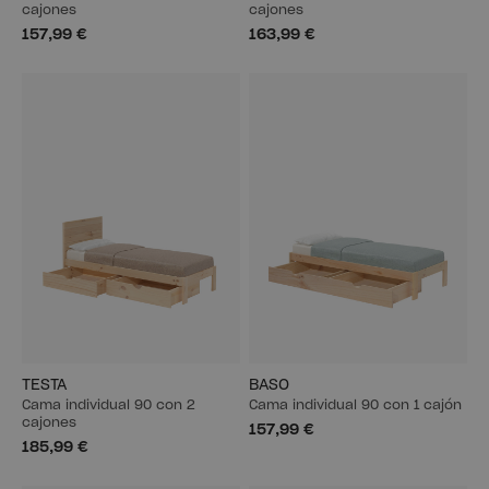
cajones
cajones
157,99 €
163,99 €
TESTA
BASO
Cama individual 90 con 2
Cama individual 90 con 1 cajón
cajones
157,99 €
185,99 €