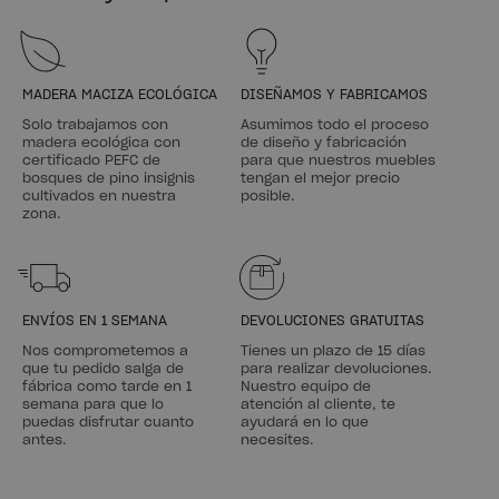
LORE
LORE
Cama nido 80 compacta
Cama nido 80 compacta con 1
cajón
197,99 €
282,99 €
NOVEDAD
NOVEDAD