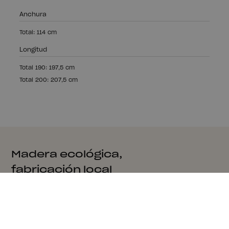
Anchura
Total: 114 cm
Longitud
Total 190: 197,5 cm
Total 200: 207,5 cm
Madera ecológica,
fabricación local
Fabricamos nuestros muebles con madera sostenible
con certificado PEFC.
Producción local en nuestra fábrica de Aizarnazabal,