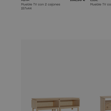
AIKA
158,99 €
LIBE
Mueble TV con 2 cajones
Mueble TV co
157x44