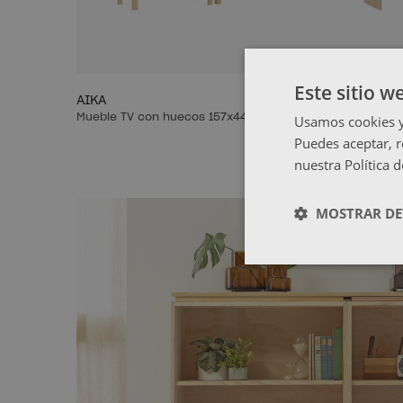
Este sitio w
AIKA
136,99 €
NINAO
Mueble TV con huecos 157x44
Mueble TV co
Usamos cookies y 
Puedes aceptar, r
nuestra Política 
MOSTRAR DE