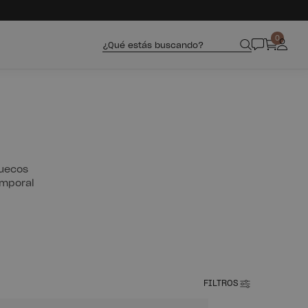
0
¿Qué estás buscando?
huecos
emporal
FILTROS