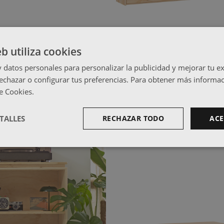
eb utiliza cookies
160,99 €
LIBE
161,99 
n 2 cajones
Mueble TV con 2 cajones
datos personales para personalizar la publicidad y mejorar tu ex
echazar o configurar tus preferencias. Para obtener más informac
de Cookies.
TALLES
RECHAZAR TODO
ACE