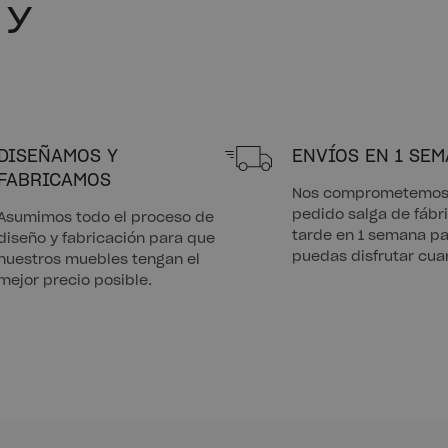
 y
DISEÑAMOS Y
ENVÍOS EN 1 SE
FABRICAMOS
Nos comprometemos 
pedido salga de fáb
Asumimos todo el proceso de
tarde en 1 semana pa
diseño y fabricación para que
puedas disfrutar cua
nuestros muebles tengan el
mejor precio posible.