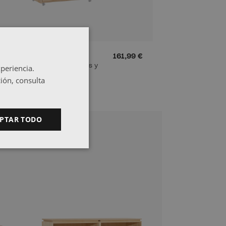
€
LIBE
161,99 €
Mueble TV con 2 cajones y
periencia.
ruedas
ión, consulta
PTAR TODO