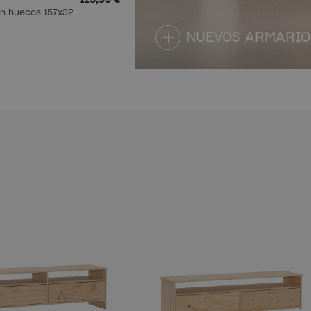
115,99 €
n huecos 157x32
NUEVOS ARMARIO