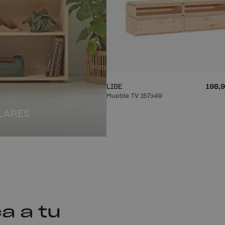
LIBE
198,9
Mueble TV 157x49
LARES
a a tu