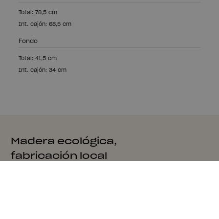
Total: 78,5 cm
Int. cajón: 68,5 cm
Fondo
Total: 41,5 cm
Int. cajón: 34 cm
Madera ecológica,
fabricación local
Fabricamos nuestros muebles con madera sostenible
con certificado PEFC.
Producción local en nuestra fábrica de Aizarnazabal,