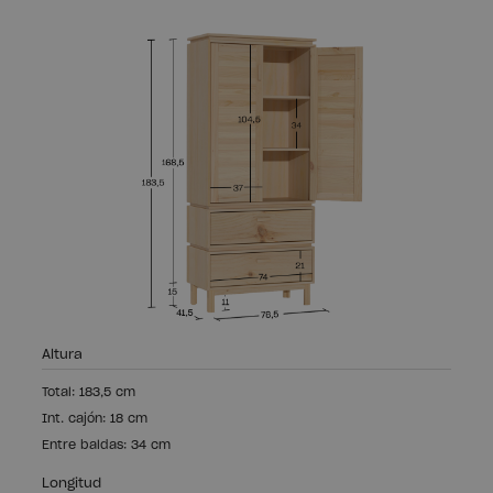
Altura
Total: 183,5 cm
Int. cajón: 18 cm
Entre baldas: 34 cm
Longitud