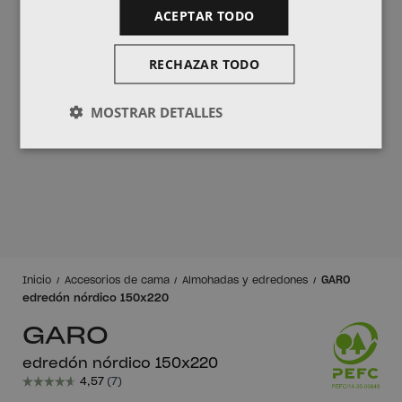
ACEPTAR TODO
RECHAZAR TODO
MOSTRAR DETALLES
GARO
Inicio
Accesorios de cama
Almohadas y edredones
edredón nórdico 150x220
GARO
edredón nórdico 150x220