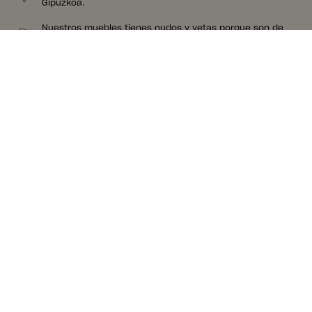
Gipuzkoa.
Nuestros muebles tienes nudos y vetas porque son de
madera de verdad. Madera que nos apasiona.
Creemos en la proximidad. Nuestro proveedor de
colchones está a 8 kms de nuestra fábrica.
Sugerencias para un conjunto
completo