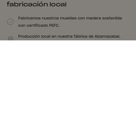
fabricación local
Fabricamos nuestros muebles con madera sostenible
con certificado PEFC.
Producción local en nuestra fábrica de Aizarnazabal,
Gipuzkoa.
Nuestros muebles tienes nudos y vetas porque son de
madera de verdad. Madera que nos apasiona.
Creemos en la proximidad. Nuestro proveedor de
colchones está a 8 kms de nuestra fábrica.
Sugerencias para un conjunto
completo