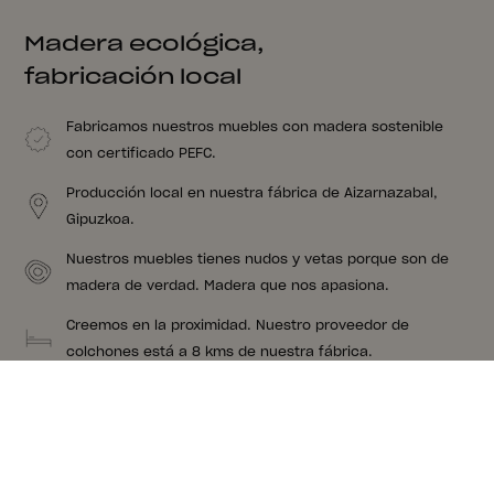
Madera ecológica,
fabricación local
Fabricamos nuestros muebles con madera sostenible
con certificado PEFC.
Producción local en nuestra fábrica de Aizarnazabal,
Gipuzkoa.
Nuestros muebles tienes nudos y vetas porque son de
madera de verdad. Madera que nos apasiona.
Creemos en la proximidad. Nuestro proveedor de
colchones está a 8 kms de nuestra fábrica.
Sugerencias para un conjunto