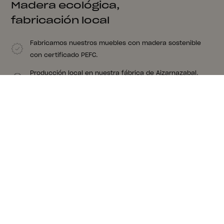
Madera ecológica,
fabricación local
Fabricamos nuestros muebles con madera sostenible
con certificado PEFC.
Producción local en nuestra fábrica de Aizarnazabal,
Gipuzkoa.
Nuestros muebles tienes nudos y vetas porque son de
madera de verdad. Madera que nos apasiona.
Creemos en la proximidad. Nuestro proveedor de
colchones está a 8 kms de nuestra fábrica.
Sugerencias para un conjunto
completo