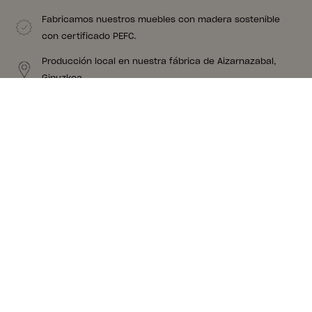
Fabricamos nuestros muebles con madera sostenible
con certificado PEFC.
Producción local en nuestra fábrica de Aizarnazabal,
Gipuzkoa.
Nuestros muebles tienes nudos y vetas porque son de
madera de verdad. Madera que nos apasiona.
Creemos en la proximidad. Nuestro proveedor de
colchones está a 8 kms de nuestra fábrica.
Sugerencias para un conjunto
completo