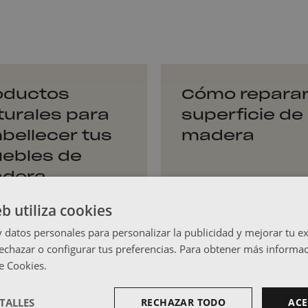
oductos
Cómo reparar
turales para
superficie de 
bellecer tus
madera
ebles de
dera
er vídeo
Ver vídeo
eb utiliza cookies
datos personales para personalizar la publicidad y mejorar tu ex
echazar o configurar tus preferencias. Para obtener más informac
a a tu
de Cookies.
 y
TALLES
RECHAZAR TODO
ACE