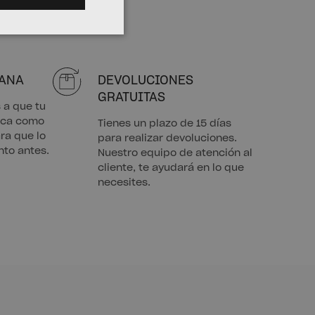
MANA
DEVOLUCIONES
GRATUITAS
a que tu
rica como
Tienes un plazo de 15 días
ra que lo
para realizar devoluciones.
nto antes.
Nuestro equipo de atención al
cliente, te ayudará en lo que
necesites.