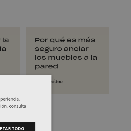
 la
Por qué es más
la
seguro anclar
los muebles a la
pared
Ver vídeo
periencia.
ión, consulta
PTAR TODO