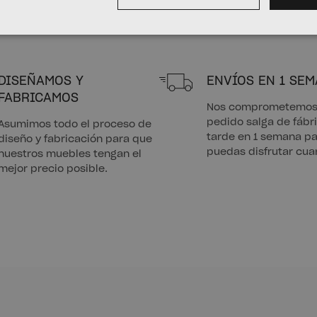
DISEÑAMOS Y
ENVÍOS EN 1 SE
FABRICAMOS
Nos comprometemos 
pedido salga de fáb
Asumimos todo el proceso de
tarde en 1 semana pa
diseño y fabricación para que
puedas disfrutar cua
nuestros muebles tengan el
mejor precio posible.