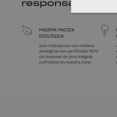
responsabilidad
MADERA MACIZA
ECOLÓGICA
Solo trabajamos con madera
ecológica con certificado PEFC
de bosques de pino insignis
cultivados en nuestra zona.