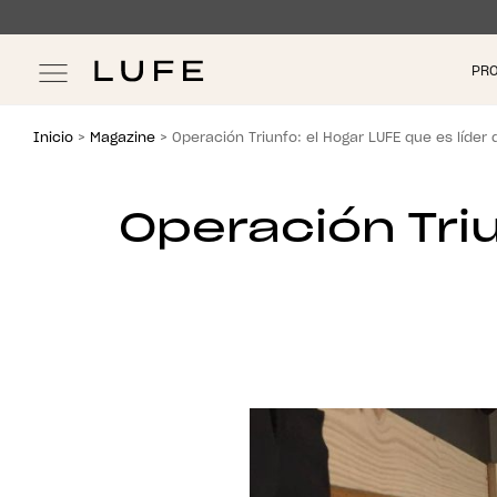
Skip
Skip
PR
to
to
navigation
content
Inicio
>
Magazine
> Operación Triunfo: el Hogar LUFE que es líder 
Operación Triu