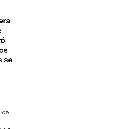
era
e
ró
ios
s se
r de