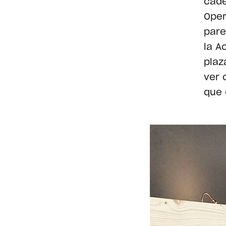
cade
Oper
pare
la A
plaz
ver 
que 