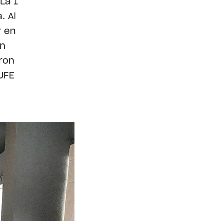
La 1
. Al
r en
on
ron
UFE