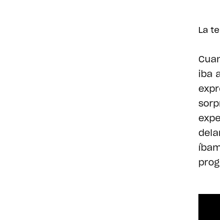
La te
Cuan
iba 
expr
sorp
expe
dela
íbam
prog