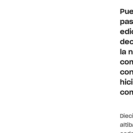
Pue
pas
edi
dec
la 
com
con
hic
com
Diec
alti