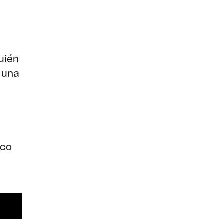
uién
 una
ico