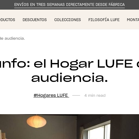
ENVÍOS EN TRES SEMANAS DIRECTAMENTE DESDE FÁBRICA
ODUCTOS
DESCUENTOS
COLECCIONES
FILOSOFÍA LUFE
MONT
de audiencia.
nfo: el Hogar LUFE 
audiencia.
#Hogares LUFE
4 min read