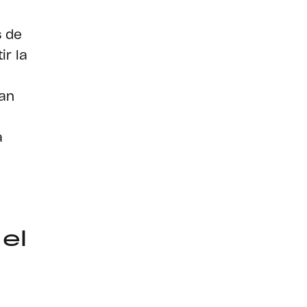
s de
ir la
tan
a
 el