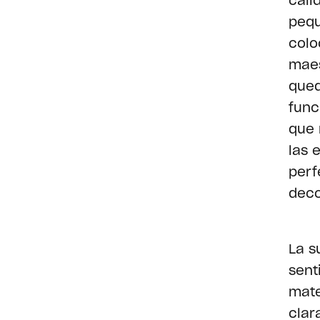
cali
pequ
colo
maes
qued
func
que 
las 
perf
deco
La s
sent
mate
clar