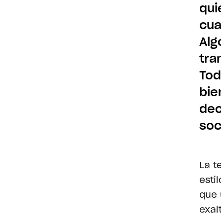
qui
cua
Alg
tra
Tod
bie
dec
soc
La t
esti
que 
exal