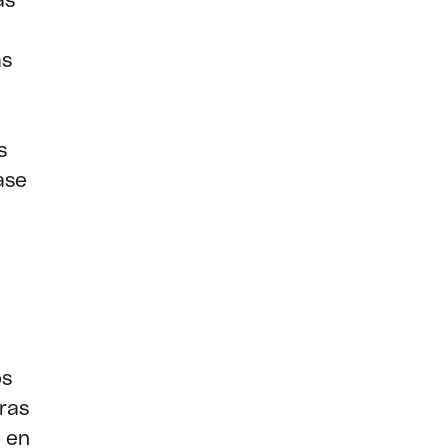
ás
as
s
ase
os
ras
 en