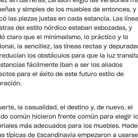
dez sin barreras, Larsson eligió las versiones m
eñas y simples de los muebles de entonces, y
có las piezas justas en cada estancia. Las líne
tras del estilo nórdico estaban esbozadas, y
ó claro que el minimalismo, lo práctico y lo
ional, la sencillez, las líneas rectas y depurada
reducían los obstáculos para que la luz transit
estancias fácilmente iban a ser los aliados
ectos para el éxito de este futuro estilo de
ración.
uerte, la casualidad, el destino y, de nuevo, el
ido común hicieron frente común para elegir l
riales más adecuados para los muebles. Made
as típicas de Escandinavia empezaron a usarse