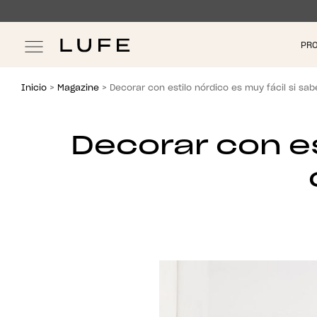
Skip
Skip
PR
to
to
navigation
content
Inicio
>
Magazine
> Decorar con estilo nórdico es muy fácil si sa
Decorar con es