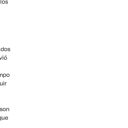
los
ados
vió
ampo
uir
sson
que