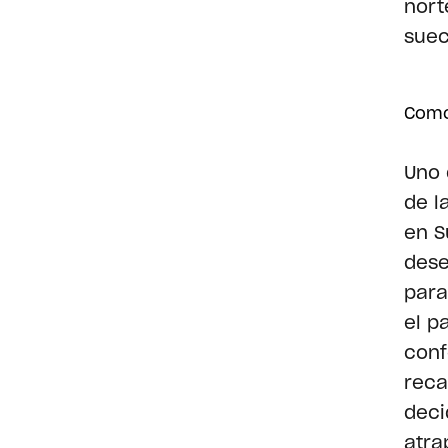
nort
suec
Como 
Uno 
de l
en S
dese
para
el p
conf
reca
deci
atra