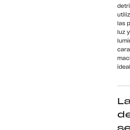
detr
util
las 
luz 
lumi
cara
maci
idea
La
de
se