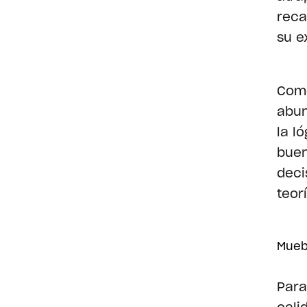
reca
su e
Como
abun
la l
buen
deci
teor
Mueb
Para