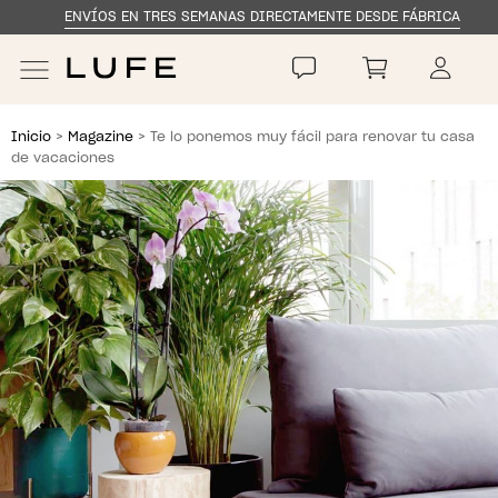
ENVÍOS EN TRES SEMANAS DIRECTAMENTE DESDE FÁBRICA
Skip
Skip
to
to
navigation
content
Inicio
>
Magazine
> Te lo ponemos muy fácil para renovar tu casa
de vacaciones