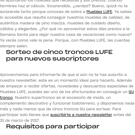
ve apuntando los muebles que necesitas y sus precios. Cuando
termines haz el cálculo. Sorprendido, ¿verdad? Bueno, quizá no te
sorprenda tanto porque conoces de sobra a
Muebles LUFE
. Ya sabes
lo accesible que resulta conseguir nuestros muebles de calidad, de
auténtica madera de pino maciza, muebles de cuidado diseño,
cálidos y elegantes. ¿Por qué no aprovechar estos días previos a la
Semana Santa para dejar nuestra casa de vacaciones como nueva?
Ya verás como vale la pena. Porque, con Muebles LUFE, las cuentas
siempre salen.
Sorteo de cinco troncos LUFE
para nuevos suscriptores
Aprovechamos para informarte de que si aún no te has suscrito a
nuestra newsletter, este es un momento ideal para hacerlo. Además
de empezar a recibir ofertas, novedades y descuentos especiales de
Muebles LUFE, puedes ser uno de los afortunados en conseguir un
GU
tronco
. Nuestro supertronco es el accesorio de moda, un
complemento decorativo y funcional todoterreno, y disponemos nada
más y nada menos que de cinco troncos GU para sortear. Para
participar solo tienes que
suscribirte a nuestra newsletter
antes del
31 de marzo de 2017.
Requisitos para participar