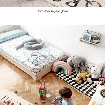
Foto @volim_and_love