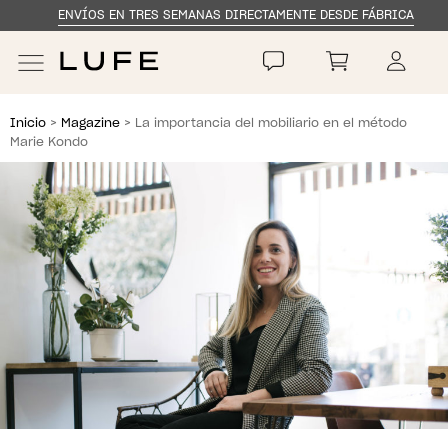
ENVÍOS EN TRES SEMANAS DIRECTAMENTE DESDE FÁBRICA
Skip
Skip
to
to
navigation
content
Inicio
>
Magazine
> La importancia del mobiliario en el método
Marie Kondo