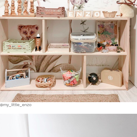
@my_little_enzo