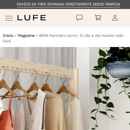
ENVÍOS EN TRES SEMANAS DIRECTAMENTE DESDE FÁBRICA
Skip
Skip
to
to
navigation
content
Inicio
>
Magazine
> BEKA Perchero burro: Tu día a día mucho más
fácil