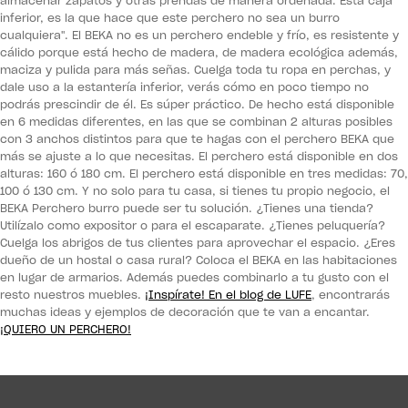
almacenar zapatos y otras prendas de manera ordenada. Esta caja
inferior, es la que hace que este perchero no sea un burro
cualquiera". El BEKA no es un perchero endeble y frío, es resistente y
cálido porque está hecho de madera, de madera ecológica además,
maciza y pulida para más señas. Cuelga toda tu ropa en perchas, y
dale uso a la estantería inferior, verás cómo en poco tiempo no
podrás prescindir de él. Es súper práctico. De hecho está disponible
en 6 medidas diferentes, en las que se combinan 2 alturas posibles
con 3 anchos distintos para que te hagas con el perchero BEKA que
más se ajuste a lo que necesitas. El perchero está disponible en dos
alturas: 160 ó 180 cm. El perchero está disponible en tres medidas: 70,
100 ó 130 cm. Y no solo para tu casa, si tienes tu propio negocio, el
BEKA Perchero burro puede ser tu solución. ¿Tienes una tienda?
Utilízalo como expositor o para el escaparate. ¿Tienes peluquería?
Cuelga los abrigos de tus clientes para aprovechar el espacio. ¿Eres
dueño de un hostal o casa rural? Coloca el BEKA en las habitaciones
en lugar de armarios. Además puedes combinarlo a tu gusto con el
resto nuestros muebles.
¡Inspírate! En el blog de LUFE
, encontrarás
muchas ideas y ejemplos de decoración que te van a encantar.
¡QUIERO UN PERCHERO!